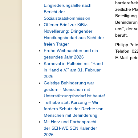
barrierefre
Eingliederungshilfe nach
zeitliche P
Bericht der
Beteiligung
Sozialstaatskommission
Behinderun
Offener Brief zur KiBiz-
uns“, der v
Novellierung: Dringender
beruft.
Handlungsbedarf aus Sicht der
freien Träger
Philipp Pet
Frohe Weihnachten und ein
Telefon: 0
gesundes Jahr 2026
E-Mail: pet
Karneval in Pulheim mit "Hand
in Hand e.V." am 01. Februar
2026
Geistige Behinderung war
gestern - Menschen mit
Unterstützungsbedarf ist heute!
Teilhabe statt Kürzung – Wir
fordern Schutz der Rechte von
Menschen mit Behinderung
Mit Herz und Farbenpracht –
der SEH-WEISEN Kalender
2026