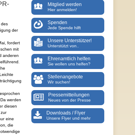
PR-
Mitglied werden
Hier anmelden!
Spenden
h des
Jede Spende hilft
igung der
Unsere Unterstützer!
ai, fordert
Unterstützt von..
nschen mit
d anderen
Ehrenamtlich helfen
ielführend.
Sie wollen uns helfen?
che
Leichte
Stellenangebote
trächtigung
Wir suchen!
gesprochen
Pressemitteilungen
. Da werden
Neues von der Presse
er diesen
 zur
Downloads / Flyer
Unsere Flyer und mehr
nur eine
on, die
notwendige