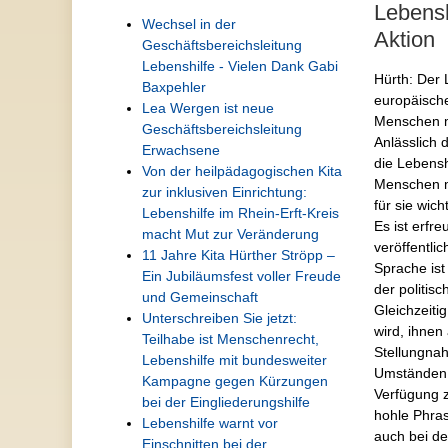
Lebensh
Wechsel in der
Aktion
Geschäftsbereichsleitung
Lebenshilfe - Vielen Dank Gabi
Hürth: Der 
Baxpehler
europäische
Lea Wergen ist neue
Menschen m
Geschäftsbereichsleitung
Anlässlich 
Erwachsene
die Lebensh
Von der heilpädagogischen Kita
Menschen m
zur inklusiven Einrichtung:
für sie wic
Lebenshilfe im Rhein-Erft-Kreis
Es ist erfr
macht Mut zur Veränderung
veröffentli
11 Jahre Kita Hürther Ströpp –
Sprache ist
Ein Jubiläumsfest voller Freude
der politis
und Gemeinschaft
Gleichzeit
Unterschreiben Sie jetzt:
wird, ihnen
Teilhabe ist Menschenrecht,
Stellungna
Lebenshilfe mit bundesweiter
Umständen 
Kampagne gegen Kürzungen
Verfügung z
bei der Eingliederungshilfe
hohle Phras
Lebenshilfe warnt vor
auch bei de
Einschnitten bei der