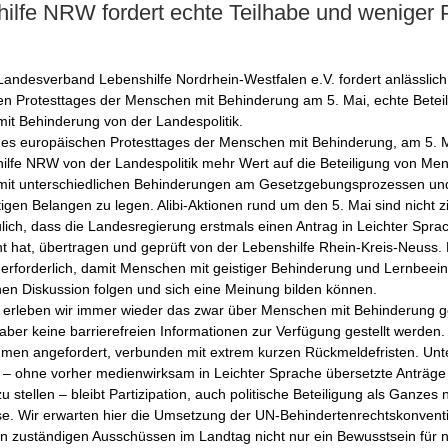
ilfe NRW fordert echte Teilhabe und weniger 
Landesverband Lebenshilfe Nordrhein-Westfalen e.V. fordert anlässlic
n Protesttages der Menschen mit Behinderung am 5. Mai, echte Beteil
it Behinderung von der Landespolitik.
des europäischen Protesttages der Menschen mit Behinderung, am 5. M
ilfe NRW von der Landespolitik mehr Wert auf die Beteiligung von Me
it unterschiedlichen Behinderungen am Gesetzgebungsprozessen un
htigen Belangen zu legen. Alibi-Aktionen rund um den 5. Mai sind nicht z
eulich, dass die Landesregierung erstmals einen Antrag in Leichter Spra
cht hat, übertragen und geprüft von der Lebenshilfe Rhein-Kreis-Neuss. 
 erforderlich, damit Menschen mit geistiger Behinderung und Lernbeein
chen Diskussion folgen und sich eine Meinung bilden können.
ig erleben wir immer wieder das zwar über Menschen mit Behinderung 
 aber keine barrierefreien Informationen zur Verfügung gestellt werden
hmen angefordert, verbunden mit extrem kurzen Rückmeldefristen. Unt
– ohne vorher medienwirksam in Leichter Sprache übersetzte Anträge
u stellen – bleibt Partizipation, auch politische Beteiligung als Ganzes 
e. Wir erwarten hier die Umsetzung der UN-Behindertenrechtskonventi
n zuständigen Ausschüssen im Landtag nicht nur ein Bewusstsein für 