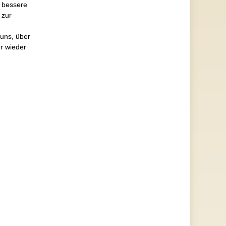
e bessere
 zur
t
uns, über
r wieder