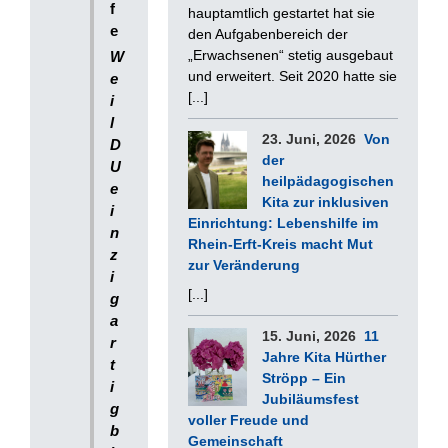
f
hauptamtlich gestartet hat sie
e
den Aufgabenbereich der
„Erwachsenen“ stetig ausgebaut
W
und erweitert. Seit 2020 hatte sie
e
[...]
i
l
23. Juni, 2026
Von
D
der
U
heilpädagogischen
e
Kita zur inklusiven
i
Einrichtung: Lebenshilfe im
n
Rhein-Erft-Kreis macht Mut
z
zur Veränderung
i
[...]
g
a
15. Juni, 2026
11
r
Jahre Kita Hürther
t
Ströpp – Ein
i
Jubiläumsfest
g
voller Freude und
b
Gemeinschaft