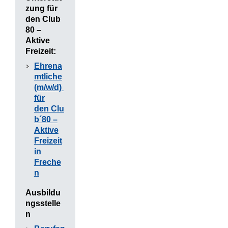
zung für
den Club
80 –
Aktive
Freizeit:
Ehrena
mtliche
(m/w/d)
für
den Clu
b´80 –
Aktive
Freizeit
in
Freche
n
Ausbildu
ngsstelle
n