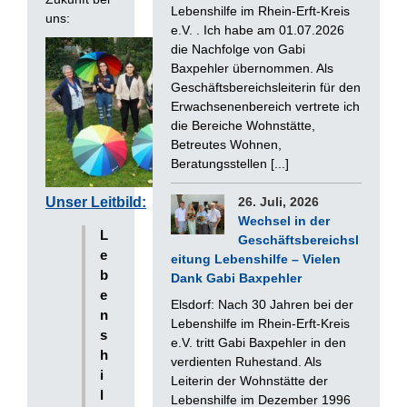
Lebenshilfe im Rhein-Erft-Kreis
uns:
e.V. . Ich habe am 01.07.2026
die Nachfolge von Gabi
Baxpehler übernommen. Als
Geschäftsbereichsleiterin für den
Erwachsenenbereich vertrete ich
die Bereiche Wohnstätte,
Betreutes Wohnen,
Beratungsstellen [...]
Unser Leitbild:
26. Juli, 2026
Wechsel in der
L
Geschäftsbereichsl
e
eitung Lebenshilfe – Vielen
b
Dank Gabi Baxpehler
e
Elsdorf: Nach 30 Jahren bei der
n
Lebenshilfe im Rhein-Erft-Kreis
s
e.V. tritt Gabi Baxpehler in den
h
verdienten Ruhestand. Als
i
Leiterin der Wohnstätte der
l
Lebenshilfe im Dezember 1996