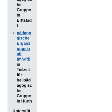
he
Gruppe
in
Erftstad
t
pädago
gische
Ergänz
ungskr
aft
(m/w/d)
in
Teilzeit
für
heilpäd
agogisc
he
Gruppe
in Hürth
Unterstüt