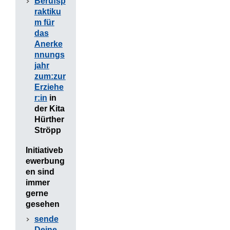
Berufsp
raktiku
m für
das
Anerke
nnungs
jahr
zum:zur
Erziehe
r:in
in
der Kita
Hürther
Ströpp
Initiativeb
ewerbung
en sind
immer
gerne
gesehen
sende
Deine