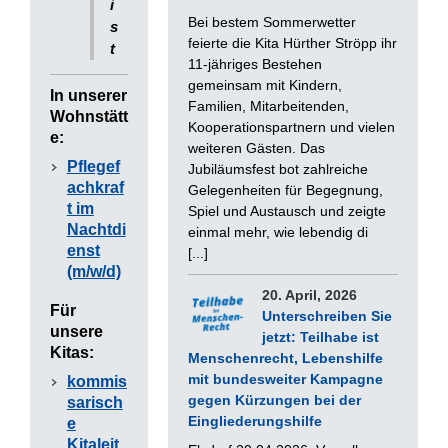
i
Bei bestem Sommerwetter
s
feierte die Kita Hürther Ströpp ihr
t
11-jähriges Bestehen
gemeinsam mit Kindern,
In unserer
Familien, Mitarbeitenden,
Wohnstätt
Kooperationspartnern und vielen
e:
weiteren Gästen. Das
Pflegef
Jubiläumsfest bot zahlreiche
achkraf
Gelegenheiten für Begegnung,
t im
Spiel und Austausch und zeigte
Nachtdi
einmal mehr, wie lebendig di
enst
[...]
(m/w/d)
20. April, 2026
Für
Unterschreiben Sie
unsere
jetzt: Teilhabe ist
Kitas:
Menschenrecht, Lebenshilfe
mit bundesweiter Kampagne
kommis
gegen Kürzungen bei der
sarisch
Eingliederungshilfe
e
Kitaleit