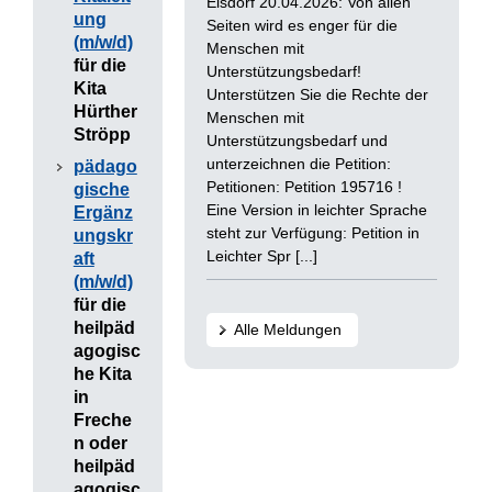
Elsdorf 20.04.2026: Von allen
ung
Seiten wird es enger für die
(m/w/d)
Menschen mit
für die
Unterstützungsbedarf!
Kita
Unterstützen Sie die Rechte der
Hürther
Menschen mit
Ströpp
Unterstützungsbedarf und
unterzeichnen die Petition:
pädago
Petitionen: Petition 195716 !
gische
Eine Version in leichter Sprache
Ergänz
steht zur Verfügung: Petition in
ungskr
Leichter Spr [...]
aft
(m/w/d)
für die
heilpäd
Alle Meldungen
agogisc
he Kita
in
Freche
n oder
heilpäd
agogisc