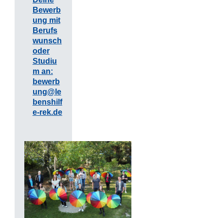
Bewerb
ung mit
Berufs
wunsch
oder
Studiu
m an:
bewerb
ung@le
benshilf
e-rek.de