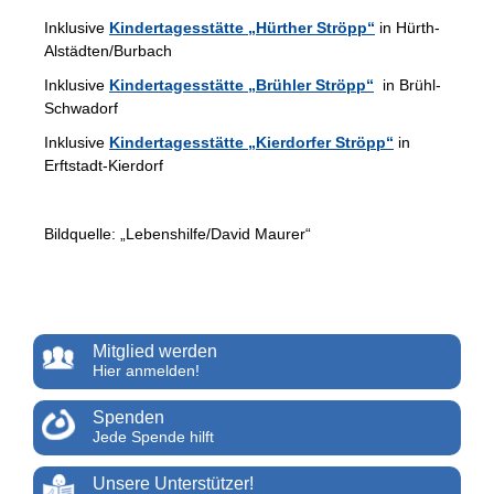
Inklusive
Kindertagesstätte „Hürther Ströpp“
in Hürth-
Alstädten/Burbach
Inklusive
Kindertagesstätte „Brühler Ströpp“
in Brühl-
Schwadorf
Inklusive
Kindertagesstätte „Kierdorfer Ströpp“
in
Erftstadt-Kierdorf
Bildquelle: „Lebenshilfe/David Maurer“
Mitglied werden
Hier anmelden!
Spenden
Jede Spende hilft
Unsere Unterstützer!