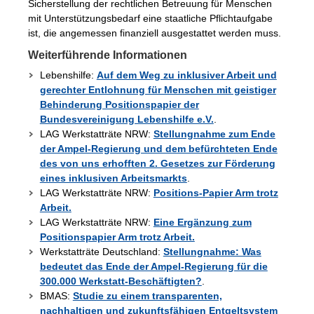
Sicherstellung der rechtlichen Betreuung für Menschen
mit Unterstützungsbedarf eine staatliche Pflichtaufgabe
ist, die angemessen finanziell ausgestattet werden muss.
Weiterführende Informationen
Lebenshilfe:
Auf dem Weg zu inklusiver Arbeit und
gerechter Entlohnung für Menschen mit geistiger
Behinderung Positionspapier der
Bundesvereinigung Lebenshilfe e.V.
.
LAG Werkstatträte NRW:
Stellungnahme zum Ende
der Ampel-Regierung und dem befürchteten Ende
des von uns erhofften 2. Gesetzes zur Förderung
eines inklusiven Arbeitsmarkts
.
LAG Werkstatträte NRW:
Positions-Papier Arm trotz
Arbeit.
LAG Werkstatträte NRW:
Eine Ergänzung zum
Positionspapier Arm trotz Arbeit.
Werkstatträte Deutschland:
Stellungnahme: Was
bedeutet das Ende der Ampel-Regierung für die
300.000 Werkstatt-Beschäftigten?
.
BMAS:
Studie zu einem transparenten,
nachhaltigen und zukunftsfähigen Entgeltsystem